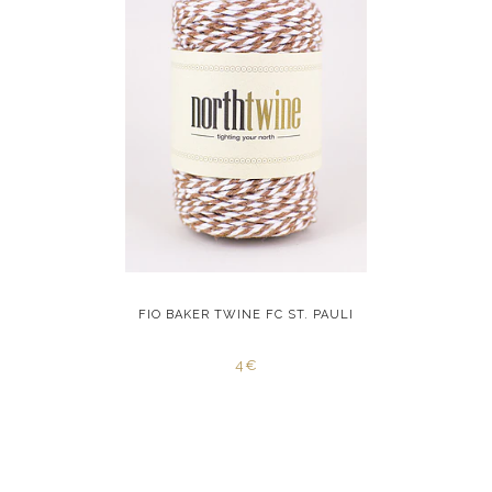
RED STAR
FIO BAKER TWINE FC ST. PAULI
FIO BAK
4€