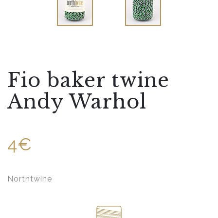
Fio baker twine
Andy Warhol
4€
Northtwine