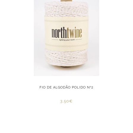
LIDO Nº2
FIO DE ALGODÃO POLIDO Nº2
FIO DE 
3,50€