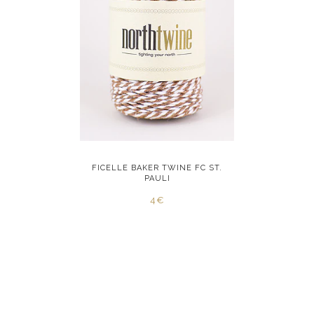
E RED STAR
FICELLE BAKER TWINE FC ST.
FICELLE B
PAULI
4€