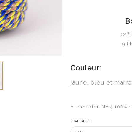
B
12 f
9 fi
Couleur:
jaune, bleu et marr
Fil de coton NE 4 100% r
ÉPAISSEUR