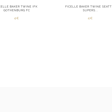
CELLE BAKER TWINE IFK
FICELLE BAKER TWINE SEATT
GOTHENBURG FC
SUPERS...
4€
4€