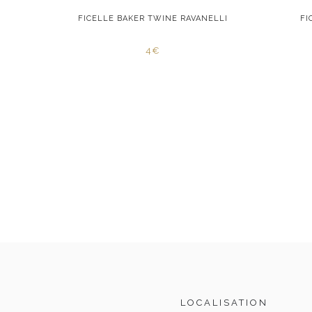
STLE FC
FICELLE BAKER TWINE RAVANELLI
FI
4€
LOCALISATION