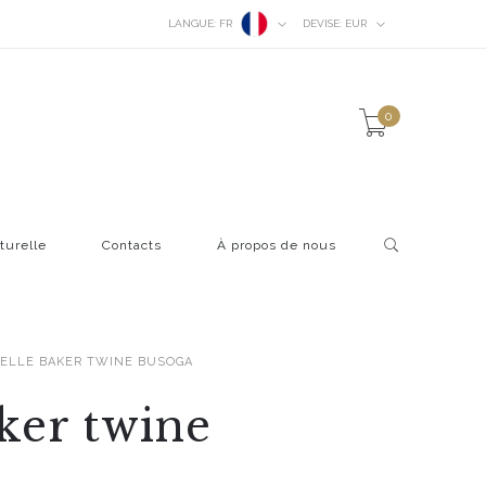
LANGUE:
FR
DEVISE:
EUR
0
turelle
Contacts
À propos de nous
CELLE BAKER TWINE BUSOGA
aker twine