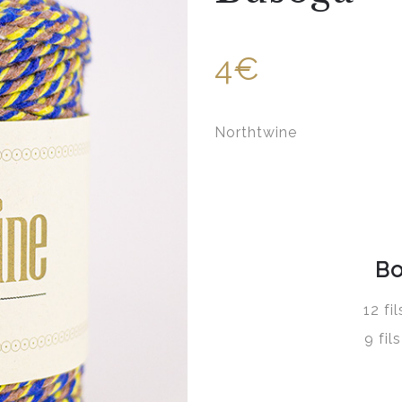
4€
Northtwine
Bo
12 fi
9 fi