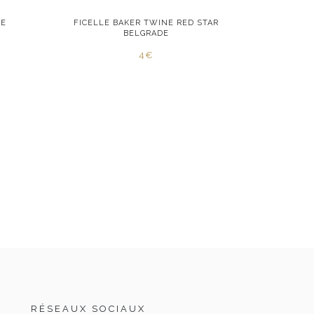
IE
FICELLE BAKER TWINE RED STAR
FICELLE 
BELGRADE
4€
RÉSEAUX SOCIAUX