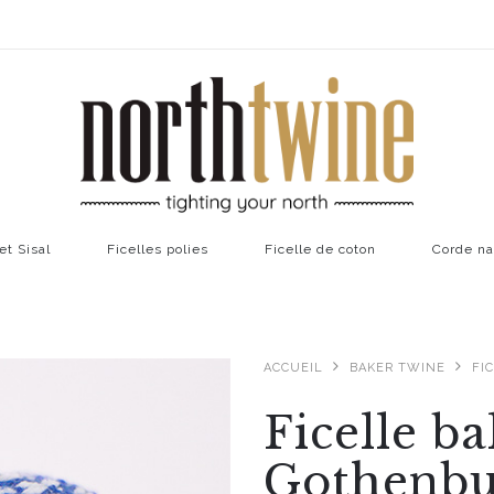
et Sisal
Ficelles polies
Ficelle de coton
Corde na
ACCUEIL
BAKER TWINE
FI
Ficelle b
Gothenbu