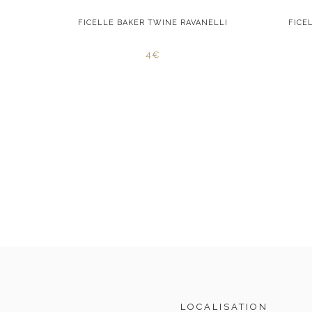
STLE FC
FICELLE BAKER TWINE RAVANELLI
FICE
4€
LOCALISATION