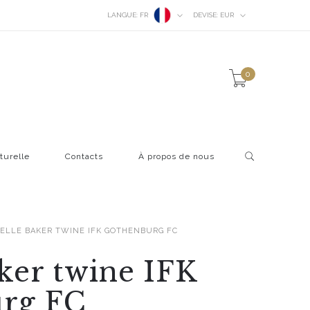
LANGUE:
FR
DEVISE:
EUR
0
turelle
Contacts
À propos de nous
CELLE BAKER TWINE IFK GOTHENBURG FC
aker twine IFK
rg FC