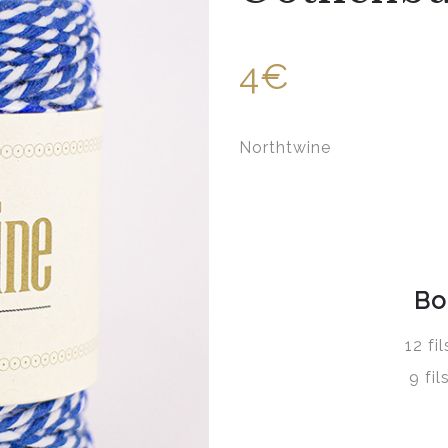
4€
Northtwine
Bo
12 fi
9 fi