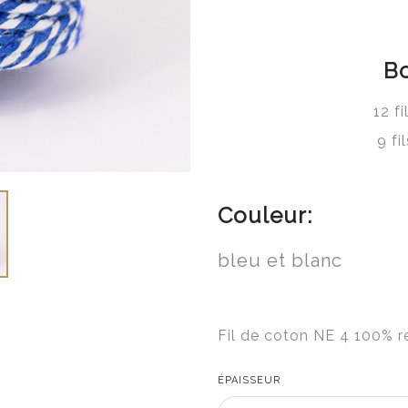
B
12 f
9 fi
Couleur:
bleu et blanc
Fil de coton NE 4 100% r
ÉPAISSEUR