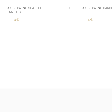
LLE BAKER TWINE SEATTLE
FICELLE BAKER TWINE BARB
SUPERS...
4€
4€