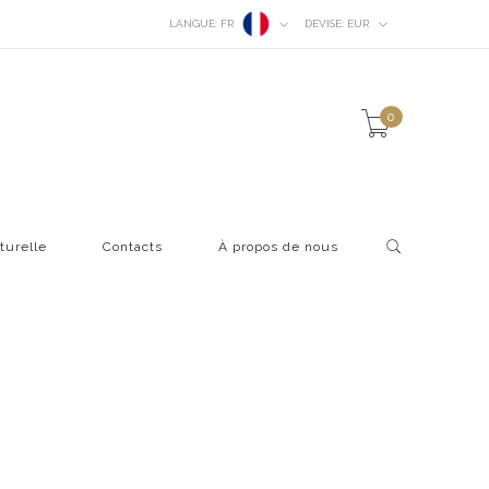
LANGUE:
FR
DEVISE:
EUR
0
turelle
Contacts
À propos de nous