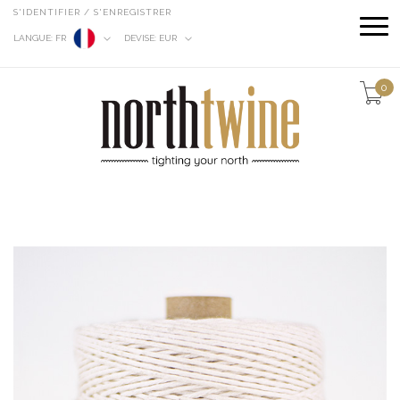
S'IDENTIFIER / S'ENREGISTRER
LANGUE:
FR
DEVISE:
EUR
0