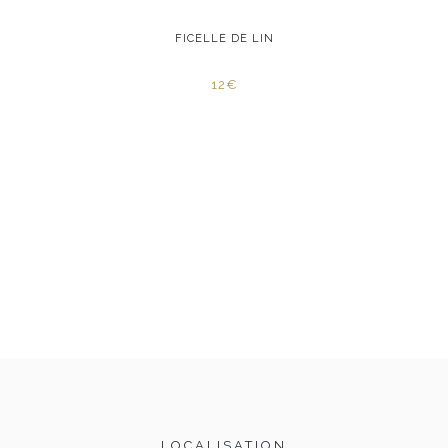
IN
FICELLE DE LIN
F
12€
LOCALISATION