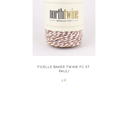
E RED STAR
FICELLE BAKER TWINE FC ST.
FICELLE B
PAULI
4€