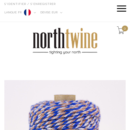
S'IDENTIFIER / S'ENREGISTRER
LANGUE:
FR
DEVISE:
EUR
0