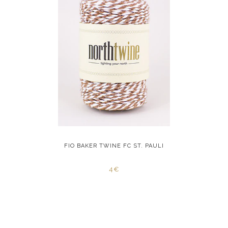
RED STAR
FIO BAKER TWINE FC ST. PAULI
FIO BAKER
4€