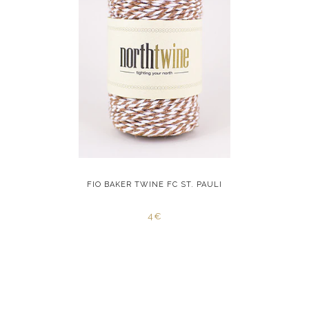
RED STAR
FIO BAKER TWINE FC ST. PAULI
FIO BAK
4€