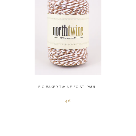
RED STAR
FIO BAKER TWINE FC ST. PAULI
FIO BAK
4€