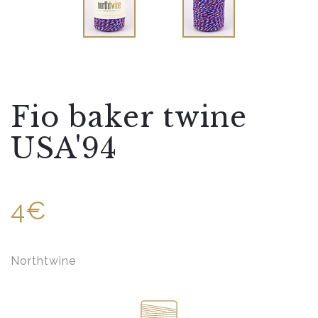
Fio baker twine
USA'94
4€
Northtwine