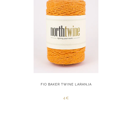
VERMELHO
FIO BAKER TWINE LARANJA
FIO BA
4€