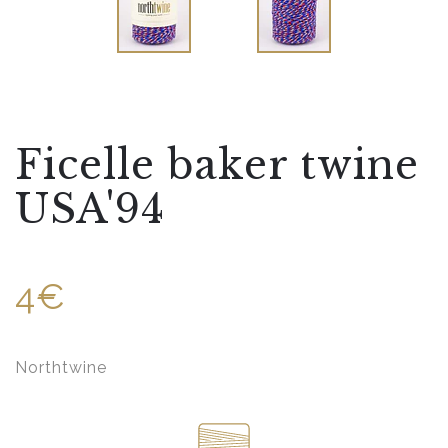
Ficelle baker twine
USA'94
4€
Northtwine