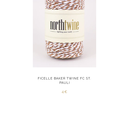
E RED STAR
FICELLE BAKER TWINE FC ST.
FICELLE B
PAULI
4€