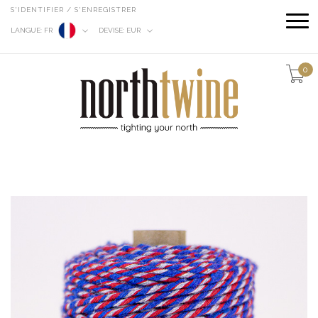
S'IDENTIFIER / S'ENREGISTRER
LANGUE:
FR
DEVISE:
EUR
0